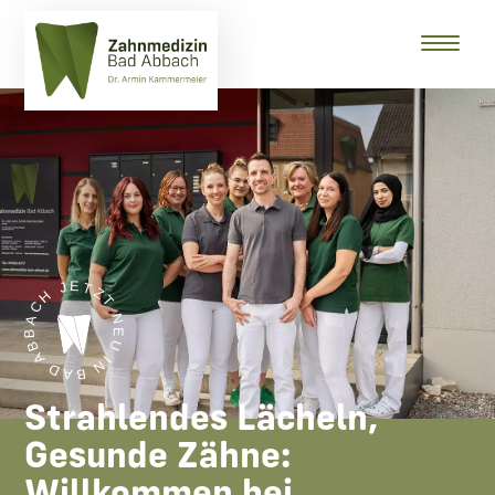
JETZT NEU IN BAD ABBACH •
Strahlendes Lächeln,
Gesunde Zähne: