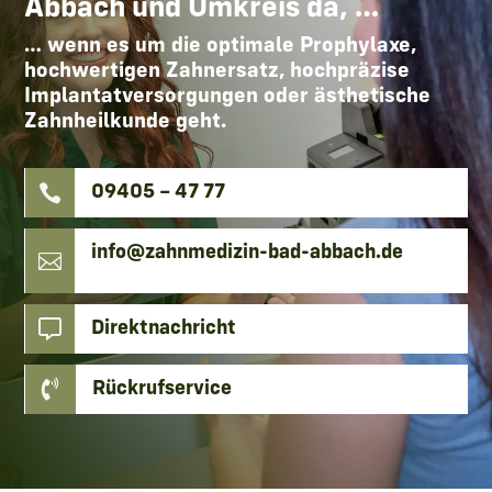
Abbach und Umkreis da, …
… wenn es um die optimale Prophylaxe,
hochwertigen Zahnersatz, hochpräzise
Implantatversorgungen oder ästhetische
Zahnheilkunde geht.

09405 – 47 77
info@zahnmedizin-bad-abbach.de


Direktnachricht

Rückrufservice