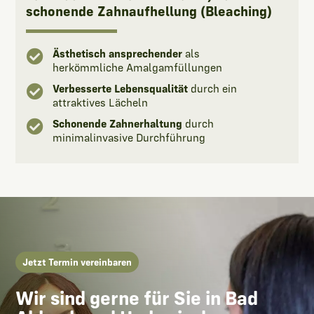
schonende Zahnaufhellung (Bleaching)

Ästhetisch ansprechender
als
herkömmliche Amalgamfüllungen

Verbesserte Lebensqualität
durch ein
attraktives Lächeln

Schonende Zahnerhaltung
durch
minimalinvasive Durchführung
Jetzt Termin vereinbaren
Wir sind gerne für Sie in Bad